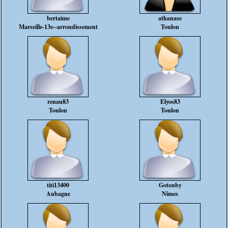
bertaime
athanase
Marseille-13e--arrondissement
Toulon
renau83
Elyos83
Toulon
Toulon
titi13400
Gotouby
Aubagne
Nîmes