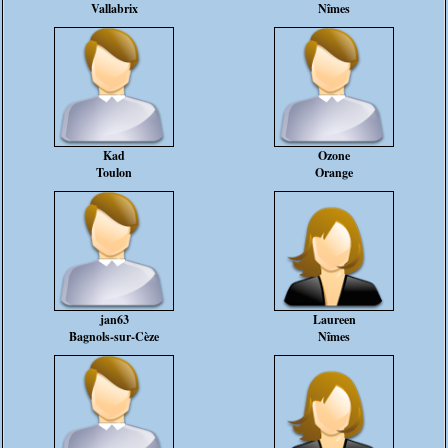
Vallabrix
Nîmes
Kad
Ozone
Toulon
Orange
jan63
Laureen
Bagnols-sur-Cèze
Nîmes