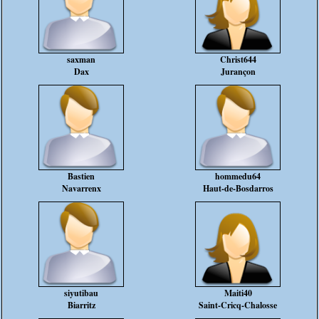
saxman
Christ644
Dax
Jurançon
Bastien
hommedu64
Navarrenx
Haut-de-Bosdarros
siyutibau
Maiti40
Biarritz
Saint-Cricq-Chalosse