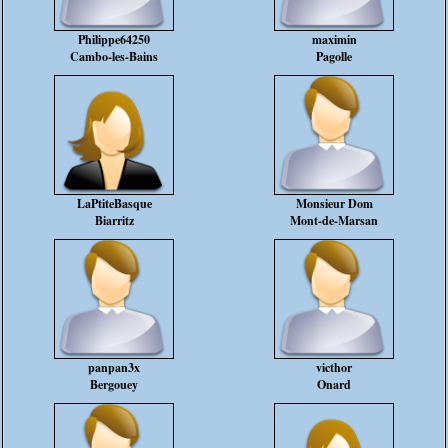
Philippe64250
maximin
Cambo-les-Bains
Pagolle
LaPtiteBasque
Monsieur Dom
Biarritz
Mont-de-Marsan
panpan3x
victhor
Bergouey
Onard