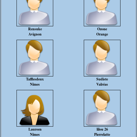
Rensuke
Ozone
Avignon
Orange
Tafflesdeux
Sudiste
Nîmes
Valréas
Laureen
lilou 26
Nîmes
Pierrelatte