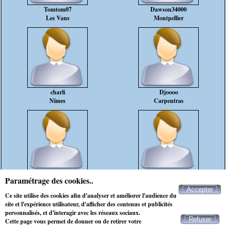
Tomtom07
Dawson34000
Les Vans
Montpellier
charli
Djoooo
Nîmes
Carpentras
jan63
Boony
Paramétrage des cookies..
Bagnols-sur-Cèze
Montpellier
Accepter
Ce site utilise des cookies afin d'analyser et améliorer l'audience du
rencontre célibataire bouquet
site et l'expérience utilisateur, d'afficher des contenus et publicités
personnalisés, et d'interagir avec les réseaux sociaux.
Refuser
Cette page vous permet de donner ou de retirer votre
Contacter Maxichat