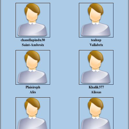
chaudlapindu30
teahup
Saint-Ambroix
Vallabrix
Plaisireph
Khalik377
Alès
Alissas