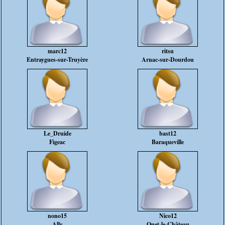
marc12
ritsu
Entraygues-sur-Truyère
Arnac-sur-Dourdou
Le_Druide
bast12
Figeac
Baraqueville
nono15
Nico12
Ally
Onet-le-Château