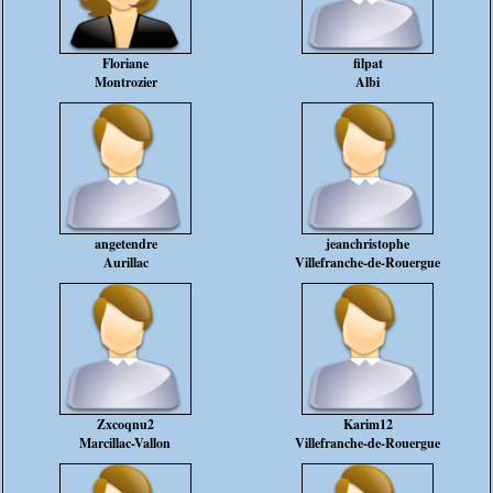
Floriane
filpat
Montrozier
Albi
angetendre
jeanchristophe
Aurillac
Villefranche-de-Rouergue
Zxcoqnu2
Karim12
Marcillac-Vallon
Villefranche-de-Rouergue