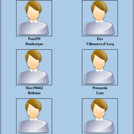
Pourf59
Dav
Dunkerque
Villeneuve-d'Ascq
Max198462
Pensacola
Béthune
Lens