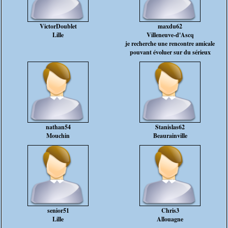
VictorDoublet
maxdu62
Lille
Villeneuve-d'Ascq
je recherche une rencontre amicale
pouvant évoluer sur du sérieux
nathan54
Stanislas62
Mouchin
Beaurainville
senior51
Chris3
Lille
Allouagne