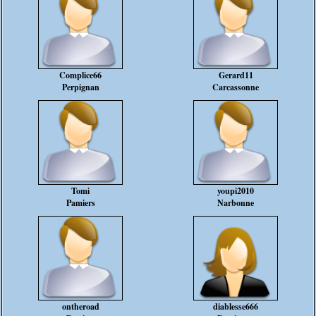
Complice66
Gerard11
Perpignan
Carcassonne
Tomi
youpi2010
Pamiers
Narbonne
ontheroad
diablesse666