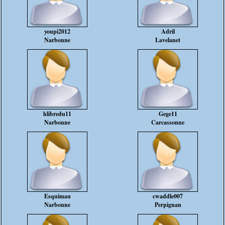
youpi2012
Adril
Narbonne
Lavelanet
hlibredu11
Gege11
Narbonne
Carcassonne
Esquimau
cwaddle007
Narbonne
Perpignan