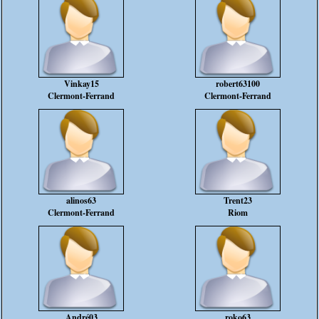
Vinkay15
robert63100
Clermont-Ferrand
Clermont-Ferrand
alinos63
Trent23
Clermont-Ferrand
Riom
André03
roko63