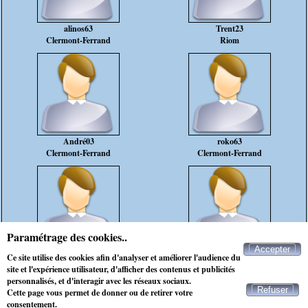
alinos63
Trent23
Clermont-Ferrand
Riom
André03
roko63
Clermont-Ferrand
Clermont-Ferrand
Paramétrage des cookies..
Accepter
passion
sergic06
Ce site utilise des cookies afin d'analyser et améliorer l'audience du
Alleuze
Montbrison
site et l'expérience utilisateur, d'afficher des contenus et publicités
personnalisés, et d'interagir avec les réseaux sociaux.
Refuser
Cette page vous permet de donner ou de retirer votre
Contacter Maxichat
consentement.