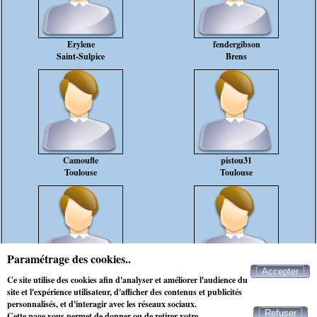
Erylene
fendergibson
Saint-Sulpice
Brens
Camoufle
pistou31
Toulouse
Toulouse
Paramétrage des cookies..
Accepter
dauphin3131
johnluvyou
Ce site utilise des cookies afin d'analyser et améliorer l'audience du
Muret
Toulouse
site et l'expérience utilisateur, d'afficher des contenus et publicités
personnalisés, et d'interagir avec les réseaux sociaux.
Refuser
Cette page vous permet de donner ou de retirer votre