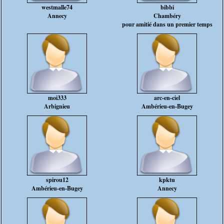
westmalle74
bibbi
Annecy
Chambéry
pour amitié dans un premier temps
moi333
arc-en-ciel
Arbignieu
Ambérieu-en-Bugey
spirou12
kpktu
Ambérieu-en-Bugey
Annecy