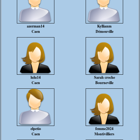
azerman14
Kyllianm
Caen
Démouville
lulu14
Sarah croche
Caen
Bourneville
elpetio
femme2024
Caen
Montivilliers