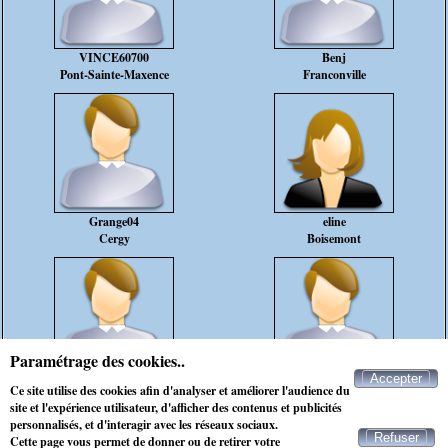
VINCE60700
Benj
Pont-Sainte-Maxence
Franconville
Grange04
eline
Cergy
Boisemont
Paramétrage des cookies..
Accepter
Max_max
rebeucool75
Ce site utilise des cookies afin d'analyser et améliorer l'audience du
Paris-15e-arrondissement
Paris-17e-arrondissement
site et l'expérience utilisateur, d'afficher des contenus et publicités
personnalisés, et d'interagir avec les réseaux sociaux.
Refuser
Cette page vous permet de donner ou de retirer votre
Contacter Maxichat