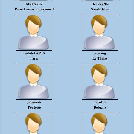
MickSeeck
elietaky202
Paris-15e-arrondissement
Saint-Denis
mehdi-PARIS
pipoing
Paris
Le Thillay
jeremiah
farid75
Pontoise
Bobigny