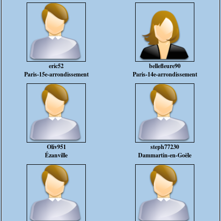
eric52
bellefleure90
Paris-15e-arrondissement
Paris-14e-arrondissement
Oliv951
steph77230
Ézanville
Dammartin-en-Goële