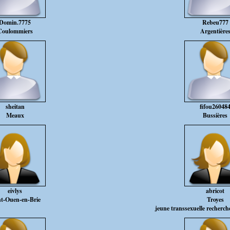
Domin.7775
Rebeu777
Coulommiers
Argentière
sheitan
fifou26048
Meaux
Bussières
eivlys
abricot
nt-Ouen-en-Brie
Troyes
jeune transsexuelle recherche