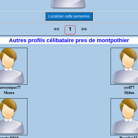
<<
1
>>
Autres profils célibataire pres de montpothier
arssympas77
cyril77
Meaux
Melun
azerty45810
Pascalou22