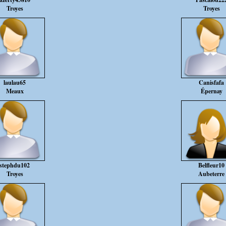
Troyes
Troyes
laulau65
Canisfafa
Meaux
Épernay
stephdu102
Belfleur10
Troyes
Aubeterre