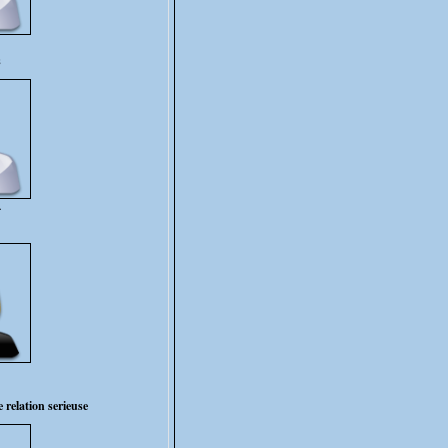
s
4
 relation serieuse