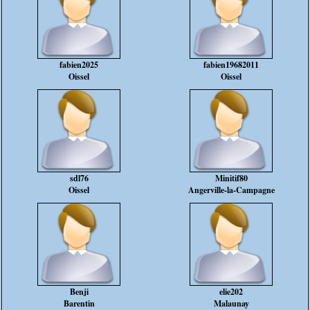
fabien2025
fabien19682011
Oissel
Oissel
sdl76
Minitif80
Oissel
Angerville-la-Campagne
Benji
elie202
Barentin
Malaunay