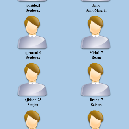
jouetdocil
Jamo
Bordeaux
Saint-Maigrin
opencool40
Michel17
Bordeaux
Royan
djidane123
Bruno17
Saujon
Saintes