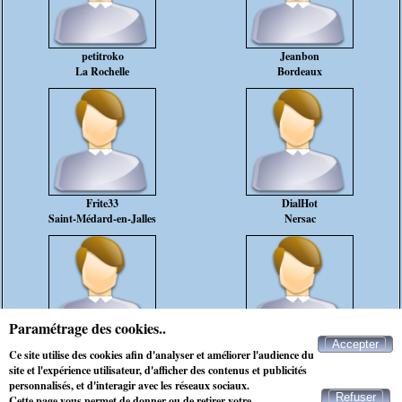
petitroko
Jeanbon
La Rochelle
Bordeaux
Frite33
DialHot
Saint-Médard-en-Jalles
Nersac
Paramétrage des cookies..
Accepter
Julien51
cobra
Ce site utilise des cookies afin d'analyser et améliorer l'audience du
Bordeaux
Angeac-Champagne
site et l'expérience utilisateur, d'afficher des contenus et publicités
personnalisés, et d'interagir avec les réseaux sociaux.
Refuser
Cette page vous permet de donner ou de retirer votre