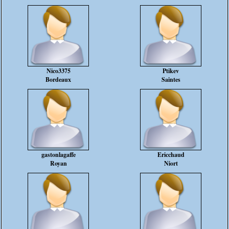
Nico3375
Ptikev
Bordeaux
Saintes
gastonlagaffe
Ericchaud
Royan
Niort