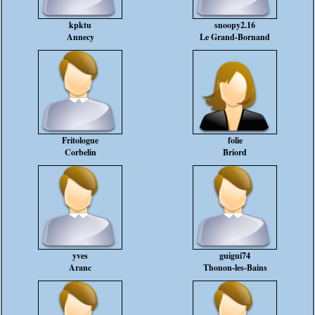
kpktu
snoopy2.16
Annecy
Le Grand-Bornand
Fritologue
folie
Corbelin
Briord
yves
guigui74
Aranc
Thonon-les-Bains