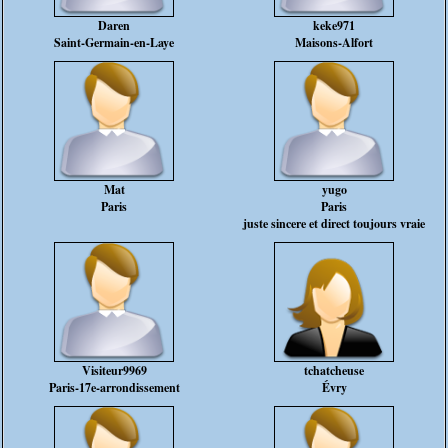
Daren
keke971
Saint-Germain-en-Laye
Maisons-Alfort
Mat
yugo
Paris
Paris
juste sincere et direct toujours vraie
Visiteur9969
tchatcheuse
Paris-17e-arrondissement
Évry