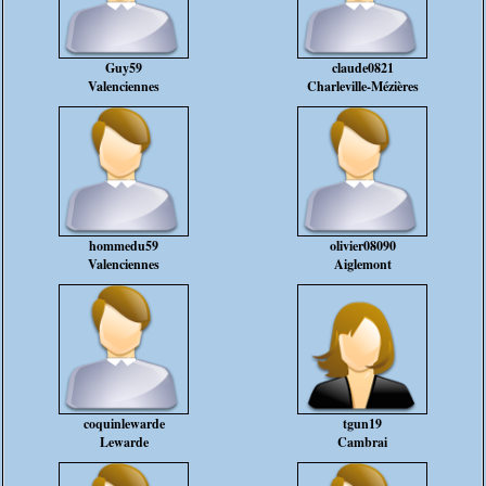
Guy59
claude0821
Valenciennes
Charleville-Mézières
hommedu59
olivier08090
Valenciennes
Aiglemont
coquinlewarde
tgun19
Lewarde
Cambrai