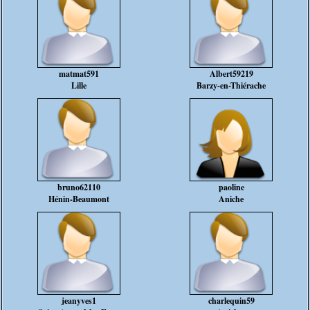
matmat591
Albert59219
Lille
Barzy-en-Thiérache
bruno62110
paoline
Hénin-Beaumont
Aniche
jeanyves1
charlequin59