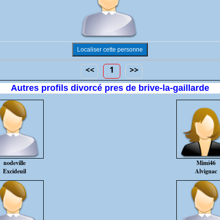
<<
1
>>
Autres profils divorcé pres de brive-la-gaillarde
nodeville
Mimi46
Excideuil
Alvignac