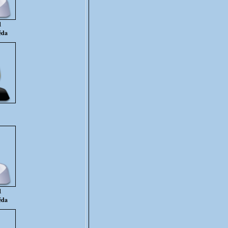
1
éda
1
éda