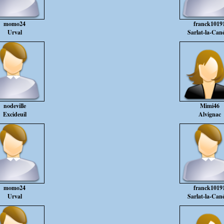
momo24
franck1019
Urval
Sarlat-la-Can
nodeville
Mimi46
Excideuil
Alvignac
momo24
franck1019
Urval
Sarlat-la-Can