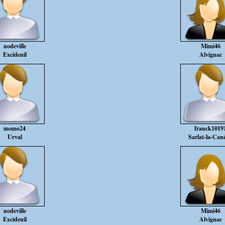
nodeville
Mimi46
Excideuil
Alvignac
momo24
franck1019
Urval
Sarlat-la-Can
nodeville
Mimi46
Excideuil
Alvignac