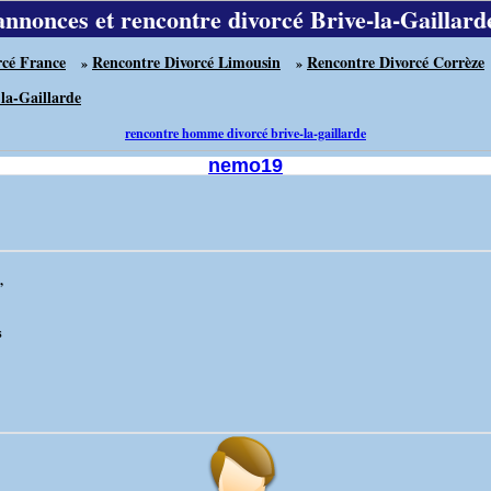
annonces et rencontre divorcé Brive-la-Gaillard
rcé France
Rencontre Divorcé Limousin
Rencontre Divorcé Corrèze
»
»
la-Gaillarde
rencontre homme divorcé brive-la-gaillarde
nemo19
,
s