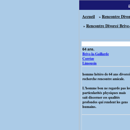
Accueil
Rencontre Divo
»
Rencontre Divorcé Brive-
»
64 ans.
Brive-la-Gaillarde
Corrèze
Limousin
homme hétéro de 64 ans divorcé
recherche rencontre amicale.
L'homme bon ne regarde pas le
particularités physiques mais
sait discerner ces qualités
profondes qui rendent les gens
humains.