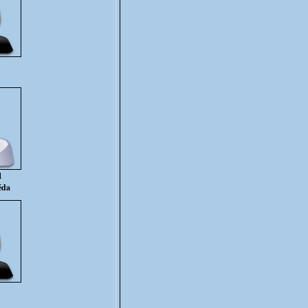
1
éda