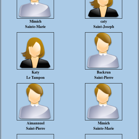
Mimich
caty
Sainte-Marie
Saint-Joseph
Katy
Backrun
Le Tampon
Saint-Pierre
Aimannuel
Mimich
Saint-Pierre
Sainte-Marie