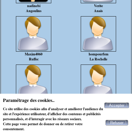
nadinebi
Verite
Angoulins
Anais
Maxim4060
hompourfem
Ruffec
La Rochelle
Paramétrage des cookies..
remy17
Nonodu17
Accepter
Semussac
Saint-Georges-de-Didonne
Ce site utilise des cookies afin d'analyser et améliorer l'audience du
simple , envie de vivre ..
site et l'expérience utilisateur, d'afficher des contenus et publicités
personnalisés, et d'interagir avec les réseaux sociaux.
Refuser
Cette page vous permet de donner ou de retirer votre
Contacter Maxichat
consentement.