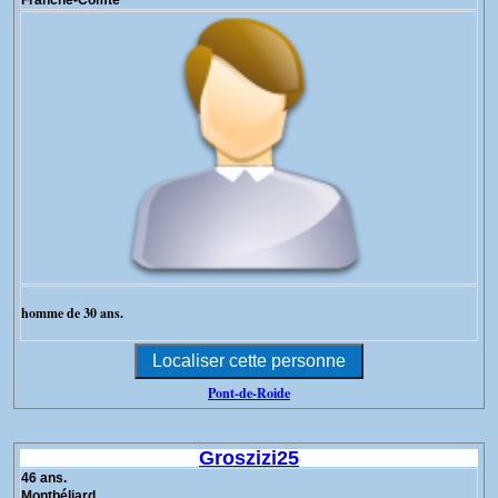
Franche-Comté
homme de 30 ans.
Pont-de-Roide
Groszizi25
46 ans.
Montbéliard