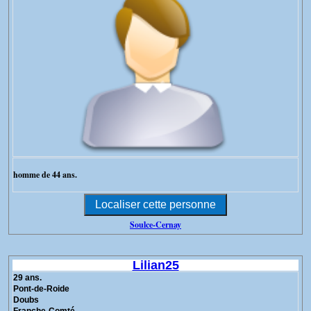
homme de 44 ans.
Soulce-Cernay
Lilian25
29 ans.
Pont-de-Roide
Doubs