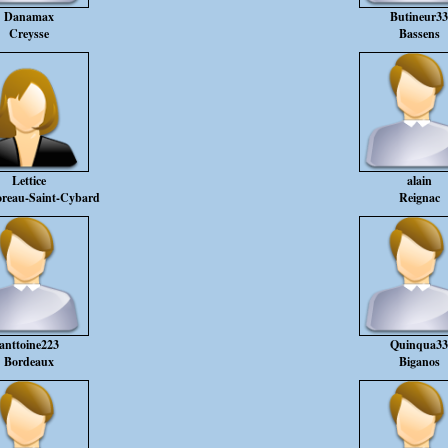
Danamax
Butineur33
Creysse
Bassens
Lettice
alain
reau-Saint-Cybard
Reignac
anttoine223
Quinqua33
Bordeaux
Biganos