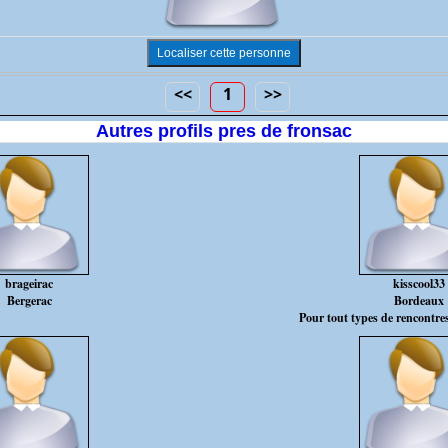
<<
1
>>
Autres profils pres de fronsac
brageirac
kisscool33
Bergerac
Bordeaux
Pour tout types de rencontre