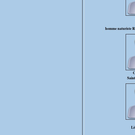
homme naturiste Re
C
Sain
Lè