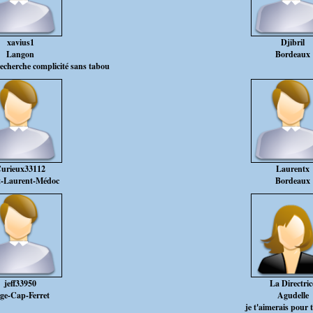
xavius1
Djibril
Langon
Bordeaux
cherche complicité sans tabou
urieux33112
Laurentx
t-Laurent-Médoc
Bordeaux
jeff33950
La Directric
ge-Cap-Ferret
Agudelle
je t'aimerais pour 