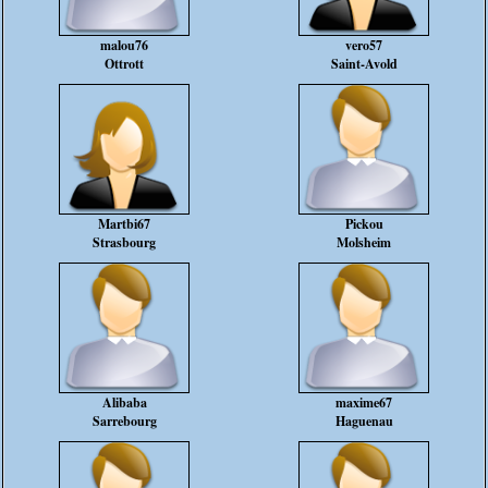
malou76
vero57
Ottrott
Saint-Avold
Martbi67
Pickou
Strasbourg
Molsheim
Alibaba
maxime67
Sarrebourg
Haguenau