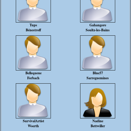
Tups
Gahangore
Bénestroff
Soultz-les-Bains
Bellequeue
Blue57
Forbach
Sarreguemines
SurvivalArtist
Nadine
Woerth
Bettwiller