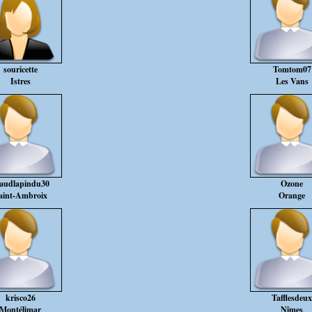
souricette
Tomtom07
Istres
Les Vans
audlapindu30
Ozone
aint-Ambroix
Orange
krisco26
Tafflesdeux
Montélimar
Nîmes