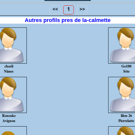
<<
1
>>
Autres profils pres de la-calmette
charli
Go100
Nîmes
Sète
Rensuke
lilou 26
Avignon
Pierrelatte