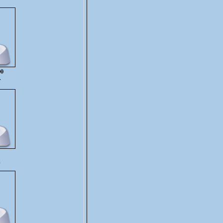
00
r
s