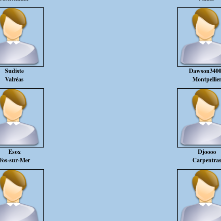
Sudiste
Dawson340
Valréas
Montpellie
Esox
Djoooo
Fos-sur-Mer
Carpentra