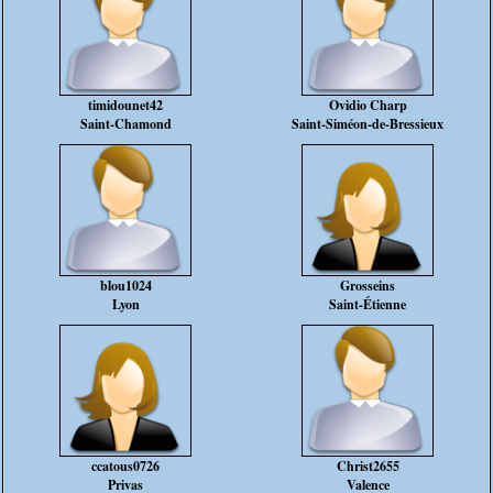
timidounet42
Ovidio Charp
Saint-Chamond
Saint-Siméon-de-Bressieux
blou1024
Grosseins
Lyon
Saint-Étienne
ccatous0726
Christ2655
Privas
Valence