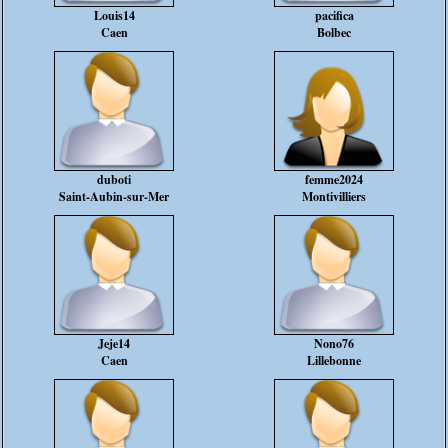
Louis14
pacifica
Caen
Bolbec
duboti
femme2024
Saint-Aubin-sur-Mer
Montivilliers
Jeje14
Nono76
Caen
Lillebonne