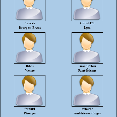
franckk
Chrisb120
Bourg-en-Bresse
Lyon
Rihos
GrandRebeu
Vienne
Saint-Étienne
frank01
mimiche
Pérouges
Ambérieu-en-Bugey