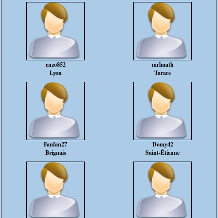
enzo852
mrlmath
Lyon
Tarare
Fanfan27
Domy42
Brignais
Saint-Étienne