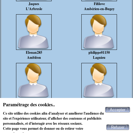
Jaques
Fifilove
L'Arbresle
Ambérieu-en-Bugey
Elouan285
philippe01150
Ambléon
Lagnieu
bruno69001
Rapide
Paramétrage des cookies..
Lyon
Firminy
Accepter
Ce site utilise des cookies afin d'analyser et améliorer l'audience du
rencontre marié lyon--9e--arrondissement
site et l'expérience utilisateur, d'afficher des contenus et publicités
personnalisés, et d'interagir avec les réseaux sociaux.
Refuser
Cette page vous permet de donner ou de retirer votre
Contacter Maxichat