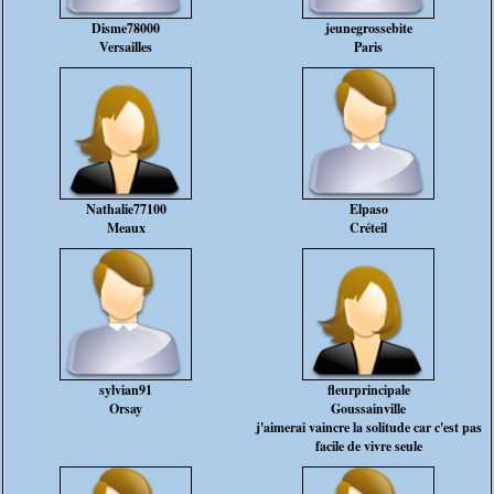
Disme78000
jeunegrossebite
Versailles
Paris
Nathalie77100
Elpaso
Meaux
Créteil
sylvian91
fleurprincipale
Orsay
Goussainville
j'aimerai vaincre la solitude car c'est pas
facile de vivre seule