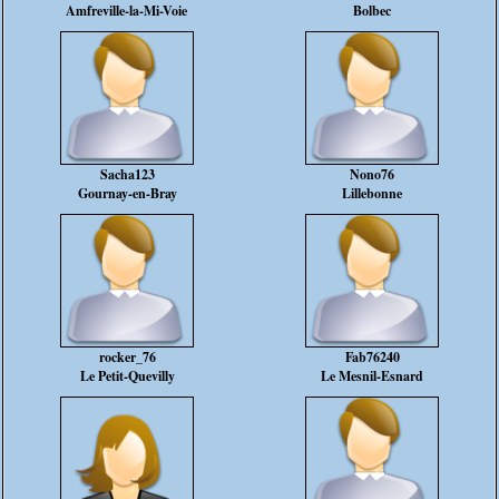
Amfreville-la-Mi-Voie
Bolbec
Sacha123
Nono76
Gournay-en-Bray
Lillebonne
rocker_76
Fab76240
Le Petit-Quevilly
Le Mesnil-Esnard