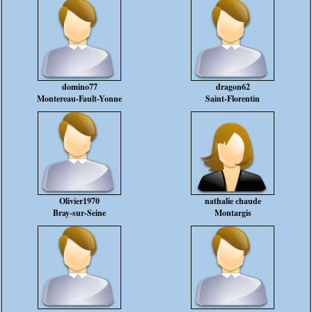
domino77
dragon62
Montereau-Fault-Yonne
Saint-Florentin
Olivier1970
nathalie chaude
Bray-sur-Seine
Montargis