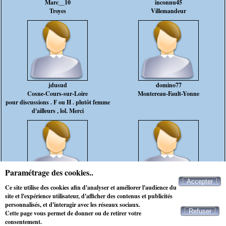
Marc__10
inconnu45
Troyes
Villemandeur
jdusud
domino77
Cosne-Cours-sur-Loire
Montereau-Fault-Yonne
pour discussions . F ou H . plutôt femme
d'ailleurs , lol. Merci
Paramétrage des cookies..
Accepter
dragon62
Olivier1970
Ce site utilise des cookies afin d'analyser et améliorer l'audience du
Saint-Florentin
Bray-sur-Seine
site et l'expérience utilisateur, d'afficher des contenus et publicités
personnalisés, et d'interagir avec les réseaux sociaux.
Refuser
Cette page vous permet de donner ou de retirer votre
Contacter Maxichat
consentement.