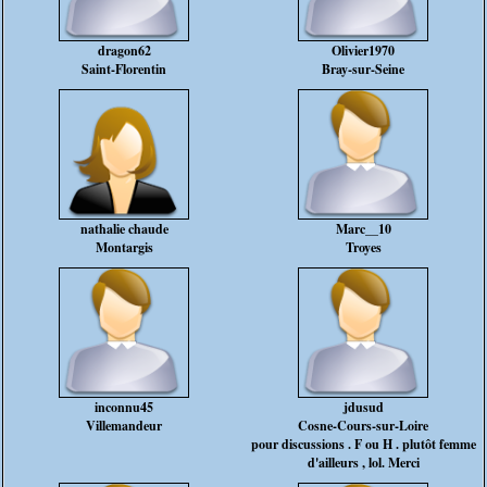
dragon62
Olivier1970
Saint-Florentin
Bray-sur-Seine
nathalie chaude
Marc__10
Montargis
Troyes
inconnu45
jdusud
Villemandeur
Cosne-Cours-sur-Loire
pour discussions . F ou H . plutôt femme
d'ailleurs , lol. Merci