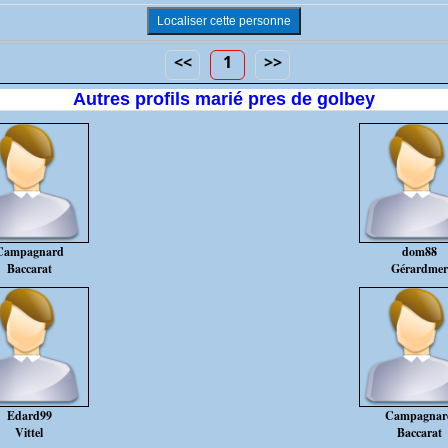
<<
1
>>
Autres profils marié pres de golbey
Campagnard
dom88
Baccarat
Gérardmer
Edard99
Campagnar
Vittel
Baccarat