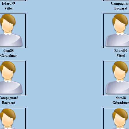
Edard99
Campagnar
Vittel
Baccarat
dom88
Edard99
Gérardmer
Vittel
Campagnard
dom88
Baccarat
Gérardmer