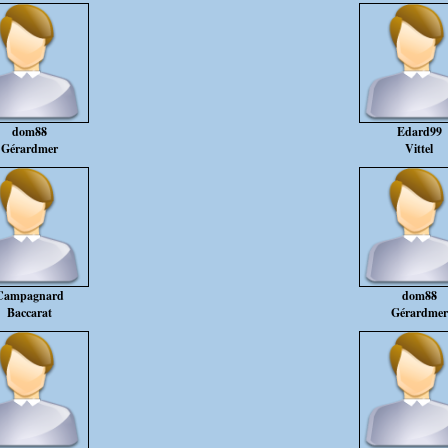
dom88
Edard99
Gérardmer
Vittel
Campagnard
dom88
Baccarat
Gérardmer