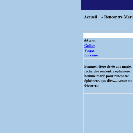
Accueil
Rencontre Mari
»
66 ans.
Golbey
Vosges
Lorraine
homme hétéro de 66 ans marié,
recherche rencontre éphémère.
homme marié pour rencontre
éphémère. que dire......venez me
découvrir