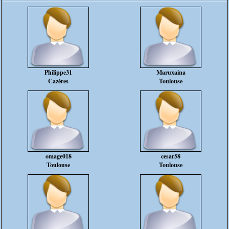
Philippe31
Maruxaina
Cazères
Toulouse
omage018
cesar58
Toulouse
Toulouse