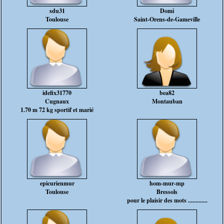
sdu31
Domi
Toulouse
Saint-Orens-de-Gameville
idefix31770
bea82
Cugnaux
Montauban
1.70 m 72 kg sportif et marié
epicurienmur
hom-mur-mp
Toulouse
Bressols
pour le plaisir des mots .............