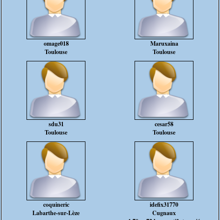
omage018
Maruxaina
Toulouse
Toulouse
sdu31
cesar58
Toulouse
Toulouse
coquineric
idefix31770
Labarthe-sur-Lèze
Cugnaux