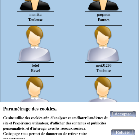
monika
paqmon
Toulouse
Eaunes
lefol
moi31250
Revel
Toulouse
Paramétrage des cookies..
Accepter
Mecsympa81500
Philippe31
Ce site utilise des cookies afin d'analyser et améliorer l'audience du
Fenouillet
Cazères
site et l'expérience utilisateur, d'afficher des contenus et publicités
personnalisés, et d'interagir avec les réseaux sociaux.
Refuser
Cette page vous permet de donner ou de retirer votre
Contacter Maxichat
consentement.