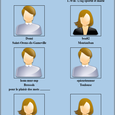
1.70 m 72 kg sportif et marié
Domi
bea82
Saint-Orens-de-Gameville
Montauban
hom-mur-mp
epicurienmur
Bressols
Toulouse
pour le plaisir des mots .............