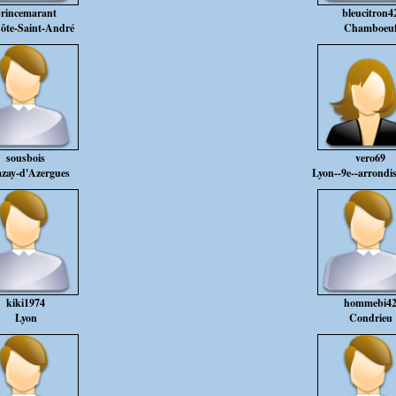
rincemarant
bleucitron4
ôte-Saint-André
Chamboeu
sousbois
vero69
zay-d'Azergues
Lyon--9e--arrondi
kiki1974
hommebi4
Lyon
Condrieu