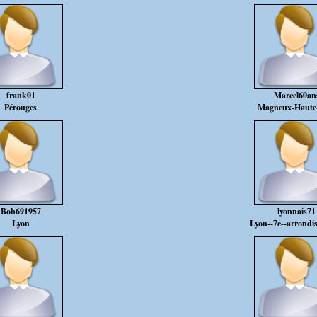
frank01
Marcel60an
Pérouges
Magneux-Haute
Bob691957
lyonnais71
Lyon
Lyon--7e--arrondi