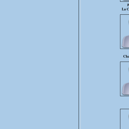
p
La C
Cha