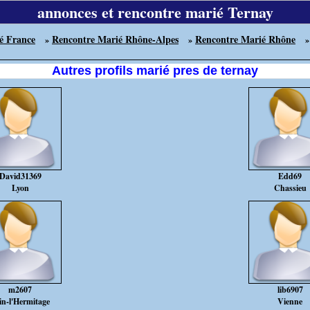
annonces et rencontre marié Ternay
é France
Rencontre Marié Rhône-Alpes
Rencontre Marié Rhône
»
»
Autres profils marié pres de ternay
David31369
Edd69
Lyon
Chassieu
m2607
lib6907
in-l'Hermitage
Vienne