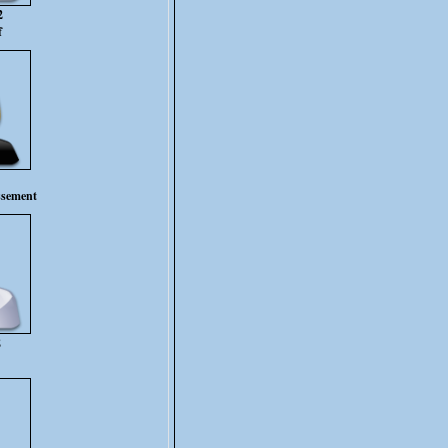
2
f
ssement
2