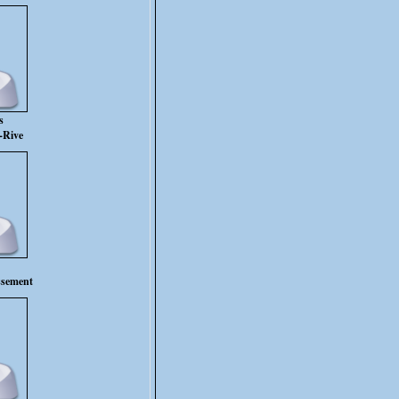
s
-Rive
ssement