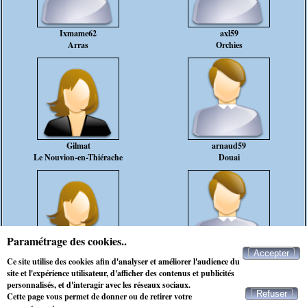
Ixmame62
axl59
Arras
Orchies
Gilmat
arnaud59
Le Nouvion-en-Thiérache
Douai
Paramétrage des cookies..
Accepter
stellatrav
thommy
Ce site utilise des cookies afin d'analyser et améliorer l'audience du
Cappelle-en-Pévèle
Lille
site et l'expérience utilisateur, d'afficher des contenus et publicités
personnalisés, et d'interagir avec les réseaux sociaux.
Refuser
Cette page vous permet de donner ou de retirer votre
Contacter Maxichat