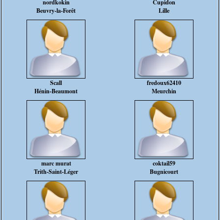
nordkokin
Cupidon
Beuvry-la-Forêt
Lille
Scall
fredoux62410
Hénin-Beaumont
Meurchin
marc murat
coktail59
Trith-Saint-Léger
Bugnicourt