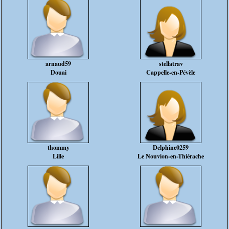
arnaud59
stellatrav
Douai
Cappelle-en-Pévèle
thommy
Delphine0259
Lille
Le Nouvion-en-Thiérache