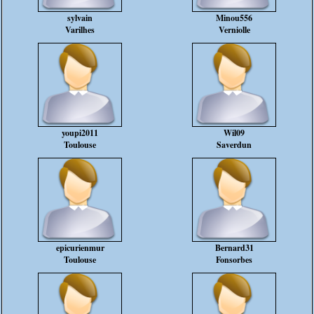
sylvain
Minou556
Varilhes
Verniolle
youpi2011
Wil09
Toulouse
Saverdun
epicurienmur
Bernard31
Toulouse
Fonsorbes