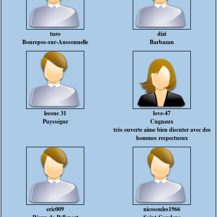
turo
dizi
Bonrepos-sur-Aussonnelle
Barbazan
lecouc 31
love-47
Puysségur
Cugnaux
très ouverte aime bien discuter avec des
hommes respectueux
eric009
nicosoules1966