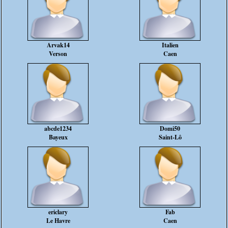
Arvak14
Italien
Verson
Caen
abcde1234
Domi50
Bayeux
Saint-Lô
ericlary
Fab
Le Havre
Caen