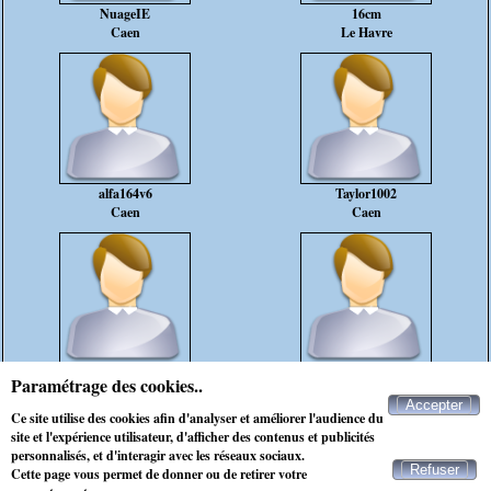
NuageIE
16cm
Caen
Le Havre
alfa164v6
Taylor1002
Caen
Caen
Nanoure6
Theo
Paramétrage des cookies..
Caen
Le Havre
Accepter
Ce site utilise des cookies afin d'analyser et améliorer l'audience du
rencontre célibataire saint-aubin-sur-mer
site et l'expérience utilisateur, d'afficher des contenus et publicités
personnalisés, et d'interagir avec les réseaux sociaux.
Refuser
Cette page vous permet de donner ou de retirer votre
Contacter Maxichat