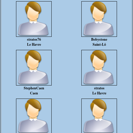
stratos76
Bobystone
Le Havre
Saint-Lô
StephenCaen
stratos
Caen
Le Havre