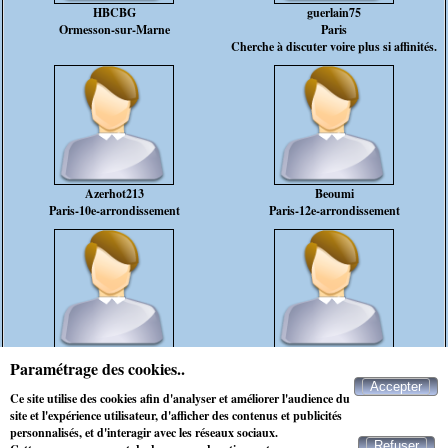
HBCBG
guerlain75
Ormesson-sur-Marne
Paris
Cherche à discuter voire plus si affinités.
Azerhot213
Beoumi
Paris-10e-arrondissement
Paris-12e-arrondissement
niconico77
eric52
Paramétrage des cookies..
Meaux
Paris-15e-arrondissement
Accepter
Ce site utilise des cookies afin d'analyser et améliorer l'audience du
rencontre célibataire saint-ouen-en-brie
site et l'expérience utilisateur, d'afficher des contenus et publicités
personnalisés, et d'interagir avec les réseaux sociaux.
Refuser