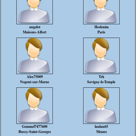
angelot
Hselenim
Maisons-Alfort
Paris
Alex75009
Trk
Nogent-sur-Marne
Savigny-le-Temple
Gemmel7477600
laulau65
Bussy-Saint-Georges
Meaux