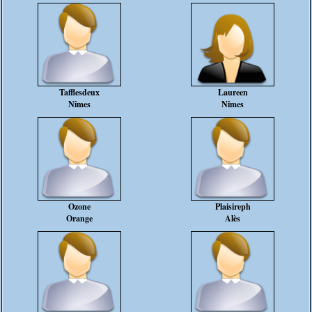
Tafflesdeux
Laureen
Nîmes
Nîmes
Ozone
Plaisireph
Orange
Alès