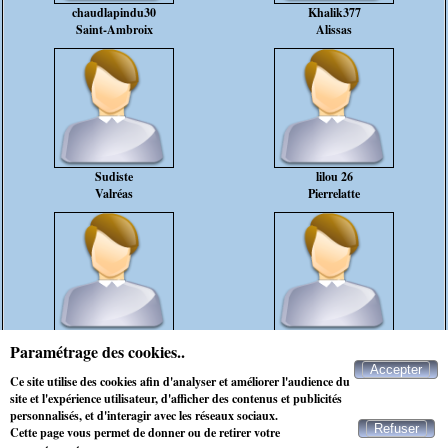
chaudlapindu30
Khalik377
Saint-Ambroix
Alissas
Sudiste
lilou 26
Valréas
Pierrelatte
Tomtom07
charli
Paramétrage des cookies..
Les Vans
Nîmes
Accepter
Ce site utilise des cookies afin d'analyser et améliorer l'audience du
rencontre célibataire sainte-cecile-les-vignes
site et l'expérience utilisateur, d'afficher des contenus et publicités
personnalisés, et d'interagir avec les réseaux sociaux.
Refuser
Cette page vous permet de donner ou de retirer votre
Contacter Maxichat