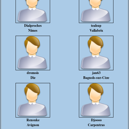
Dialproches
teahup
Nîmes
Vallabrix
dromois
jan63
Die
Bagnols-sur-Cèze
Rensuke
Djoooo
Avignon
Carpentras