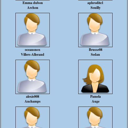
Emma dubon
aphrodite1
Archon
Souilly
oceanonox
Brusse08
Villers-Allerand
Sedan
alexis008
Pamela
Anchamps
Auge