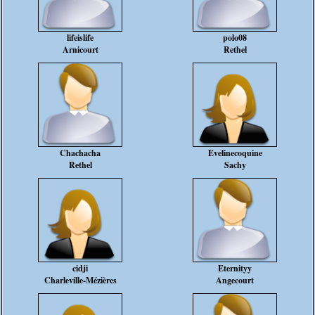
lifeislife
polo08
Arnicourt
Rethel
Chachacha
Evelinecoquine
Rethel
Sachy
cidji
Eternityy
Charleville-Mézières
Angecourt