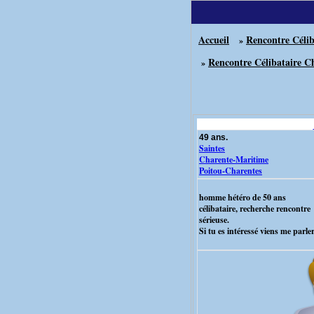
Accueil
Rencontre Célib
»
Rencontre Célibataire C
»
49 ans.
Saintes
Charente-Maritime
Poitou-Charentes
homme hétéro de 50 ans
célibataire, recherche rencontre
sérieuse.
Si tu es intéressé viens me parle