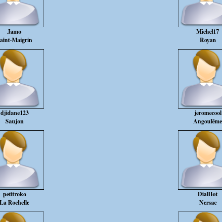
Jamo
Michel17
aint-Maigrin
Royan
djidane123
jeromecool
Saujon
Angoulême
petitroko
DialHot
La Rochelle
Nersac