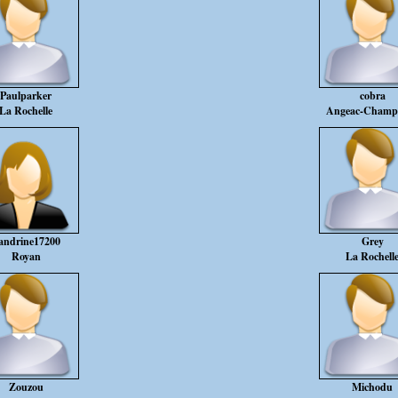
Paulparker
cobra
La Rochelle
Angeac-Champ
andrine17200
Grey
Royan
La Rochell
Zouzou
Michodu