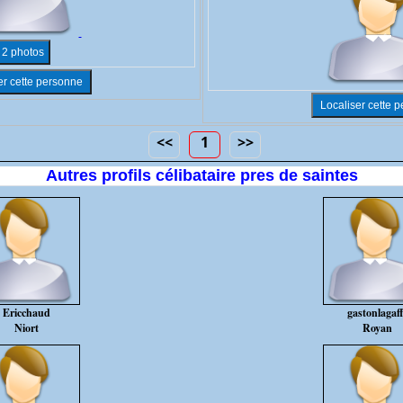
<<
1
>>
Autres profils célibataire pres de saintes
Ericchaud
gastonlagaff
Niort
Royan