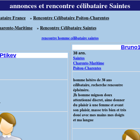
annonces et rencontre célibataire Saintes
ataire France
Rencontre Célibataire Poitou-Charentes
»
harente-Maritime
Rencontre Célibataire Saintes
»
rencontre homme célibataire saintes
Bruno
38 ans.
Ptikev
Saintes
Charente-Maritime
Poitou-Charentes
homme hétéro de 38 ans
célibataire, recherche rencontre
éphémère.
Jh homme mignon doux
attentionné discret, aime donner
r
du plaisir à une femme et avant
son plaisir, masse très bien et très
doué avec mes mains mes doigts
et ma langue