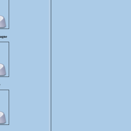
agne
e