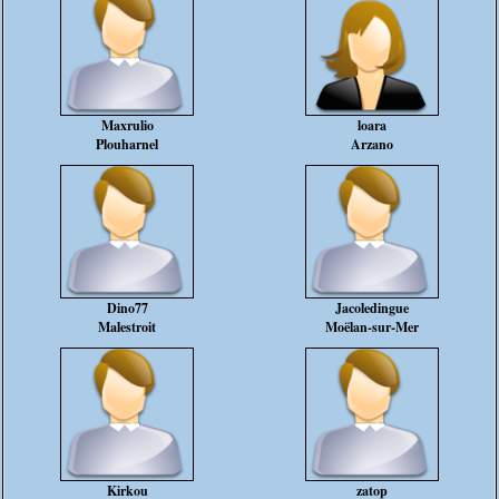
Maxrulio
loara
Plouharnel
Arzano
Dino77
Jacoledingue
Malestroit
Moëlan-sur-Mer
Kirkou
zatop