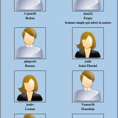
Coyote56
dani22
Redon
Erquy
homme simple qui adore la nature
qimporte
nade
Rennes
Saint-Thurial
jenitv
Vannes56
Lorient
Dourdain