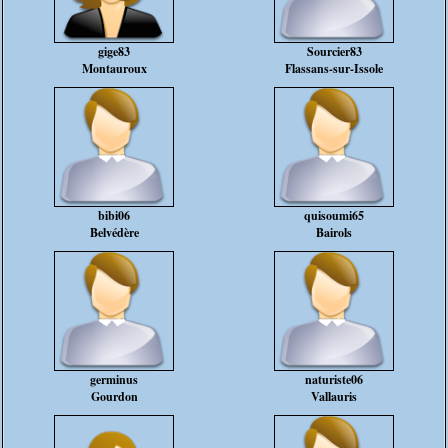
gige83
Sourcier83
Montauroux
Flassans-sur-Issole
bibi06
quisoumi65
Belvédère
Bairols
germinus
naturiste06
Gourdon
Vallauris