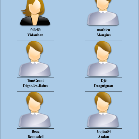
folle83
mathieu
Vidauban
Mougins
TomGrant
Djé
Digne-les-Bains
Draguignan
Beuz
Gojira54
Beausoleil
Andon