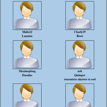
Malto22
Charly29
Lannion
Brest
Maximeplong
nrk
Daoulas
Quimper
rencontres sincères et cool