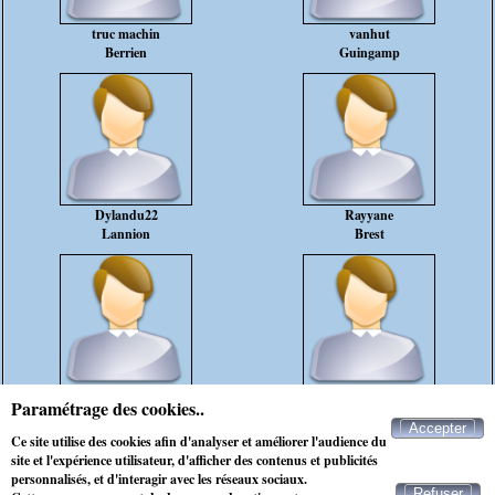
truc machin
vanhut
Berrien
Guingamp
Dylandu22
Rayyane
Lannion
Brest
fusco05
Totoche22
Paramétrage des cookies..
Quimper
Bégard
Accepter
Ce site utilise des cookies afin d'analyser et améliorer l'audience du
rencontre célibataire ploudaniel
site et l'expérience utilisateur, d'afficher des contenus et publicités
personnalisés, et d'interagir avec les réseaux sociaux.
Refuser