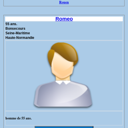
Rouen
Romeo
55 ans.
Bonsecours
Seine-Maritime
Haute-Normandie
homme de 55 ans.