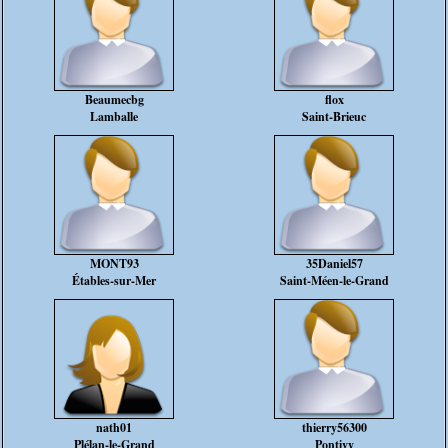
Beaumecbg
flox
Lamballe
Saint-Brieuc
MONT93
35Daniel57
Étables-sur-Mer
Saint-Méen-le-Grand
nath01
thierry56300
Plélan-le-Grand
Pontivy