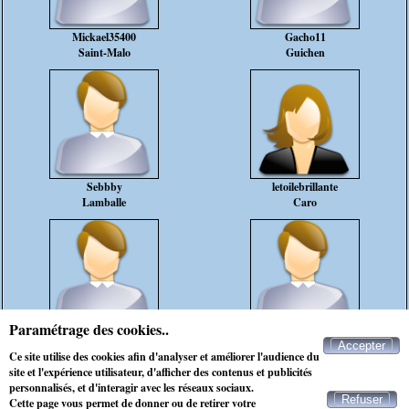
Mickael35400
Gacho11
Saint-Malo
Guichen
Sebbby
letoilebrillante
Lamballe
Caro
Paramétrage des cookies..
tom16625639
dani22
Accepter
Désertines
Erquy
Ce site utilise des cookies afin d'analyser et améliorer l'audience du
homme simple qui adore la nature
site et l'expérience utilisateur, d'afficher des contenus et publicités
personnalisés, et d'interagir avec les réseaux sociaux.
Refuser
Cette page vous permet de donner ou de retirer votre
Contacter Maxichat