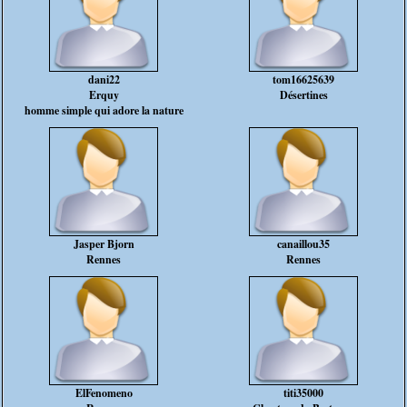
dani22
tom16625639
Erquy
Désertines
homme simple qui adore la nature
Jasper Bjorn
canaillou35
Rennes
Rennes
ElFenomeno
titi35000