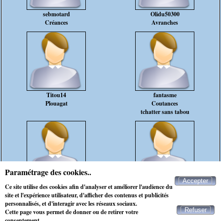
sebmotard
Olidu50300
Créances
Avranches
Titou14
fantasme
Plouagat
Coutances
tchatter sans tabou
Paramétrage des cookies..
Accepter
loupo17
Snowden
Ce site utilise des cookies afin d'analyser et améliorer l'audience du
Rennes
Mortain
site et l'expérience utilisateur, d'afficher des contenus et publicités
personnalisés, et d'interagir avec les réseaux sociaux.
Refuser
Cette page vous permet de donner ou de retirer votre
Contacter Maxichat
consentement.