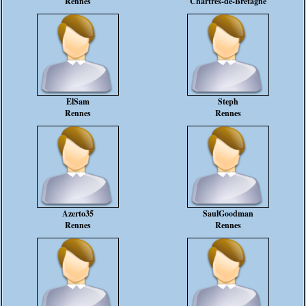
Rennes
Chartres-de-Bretagne
ElSam
Steph
Rennes
Rennes
Azerto35
SaulGoodman
Rennes
Rennes